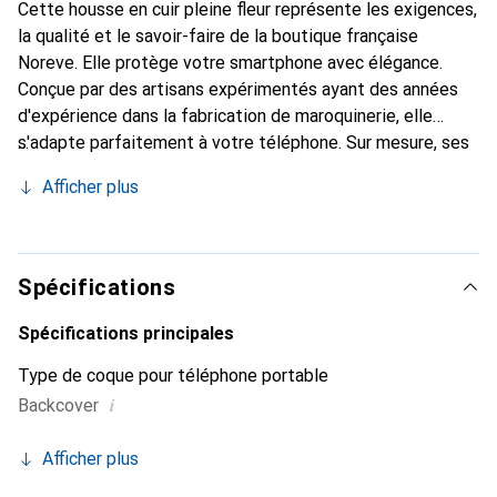
Cette housse en cuir pleine fleur représente les exigences,
la qualité et le savoir-faire de la boutique française
Noreve. Elle protège votre smartphone avec élégance.
Conçue par des artisans expérimentés ayant des années
d'expérience dans la fabrication de maroquinerie, elle
s'adapte parfaitement à votre téléphone. Sur mesure, ses
courbes raffinées lui confèrent une véritable seconde peau.
Afficher plus
Elle devient l'accessoire chic et indispensable pour votre
smartphone. La marque Noreve est reconnue
internationalement pour ses produits de haute qualité et
constitue un choix fiable pour une clientèle exigeante.
Spécifications
Spécifications principales
Type de coque pour téléphone portable
i
Backcover
Afficher plus