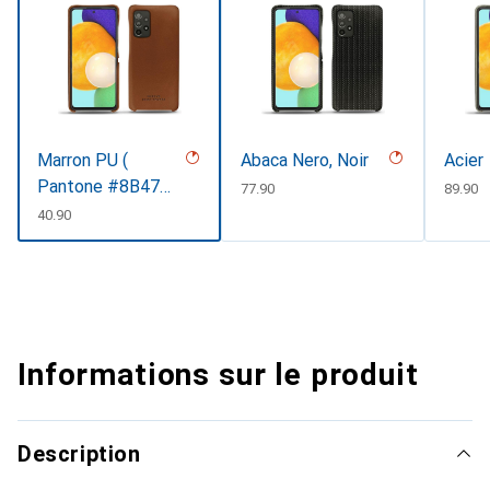
Marron PU (
Abaca Nero, Noir
Acier
Pantone #8B4720
CHF
77.90
CHF
89.90
)
CHF
40.90
Informations sur le produit
Description