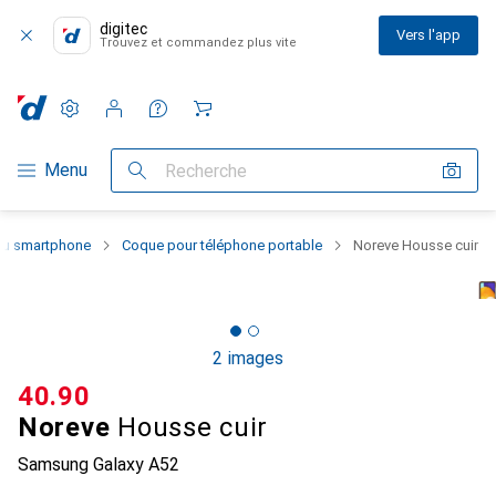
digitec
Vers l'app
Trouvez et commandez plus vite
Paramètres
Compte client
Listes de comparaison
Listes d'envies
Panier
Navigation par catégorie
Menu
Recherche
 du smartphone
Coque pour téléphone portable
Noreve Housse cuir
2 images
CHF
40.90
Noreve
Housse cuir
Samsung Galaxy A52