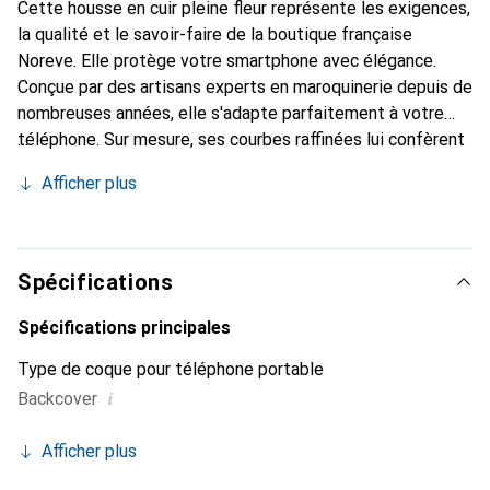
Cette housse en cuir pleine fleur représente les exigences,
la qualité et le savoir-faire de la boutique française
Noreve. Elle protège votre smartphone avec élégance.
Conçue par des artisans experts en maroquinerie depuis de
nombreuses années, elle s'adapte parfaitement à votre
téléphone. Sur mesure, ses courbes raffinées lui confèrent
une véritable seconde peau. Elle devient l'accessoire chic
Afficher plus
et indispensable de votre smartphone. Reconnaît
internationalement pour ses produits de haute qualité, la
marque Noreve est un choix sûr pour une clientèle
exigeante.
Spécifications
Spécifications principales
Type de coque pour téléphone portable
i
Backcover
Afficher plus