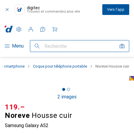
digitec
Vers l'app
Trouvez et commandez plus vite
Paramètres
Compte client
Listes de comparaison
Listes d'envies
Panier
Navigation par catégorie
Menu
Recherche
 du smartphone
Coque pour téléphone portable
Noreve Housse cuir
2 images
CHF
119.–
Noreve
Housse cuir
Samsung Galaxy A52