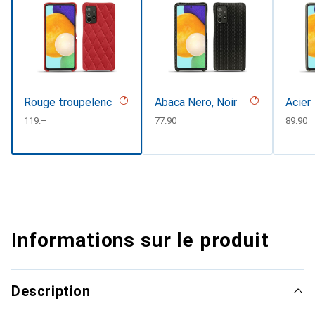
Rouge troupelenc
Abaca Nero, Noir
Acier
CHF
119.–
CHF
77.90
CHF
89.90
Informations sur le produit
Description