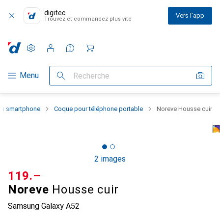
digitec
Vers l'app
Trouvez et commandez plus vite
Paramètres
Compte client
Listes de comparaison
Listes d'envies
Panier
Navigation par catégorie
Menu
Recherche
 du smartphone
Coque pour téléphone portable
Noreve Housse cuir
2 images
CHF
119.–
Noreve
Housse cuir
Samsung Galaxy A52