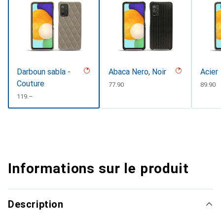
Darboun sabla -
Abaca Nero, Noir
Acier
Couture
CHF
77.90
CHF
89.90
CHF
119.–
Informations sur le produit
Description