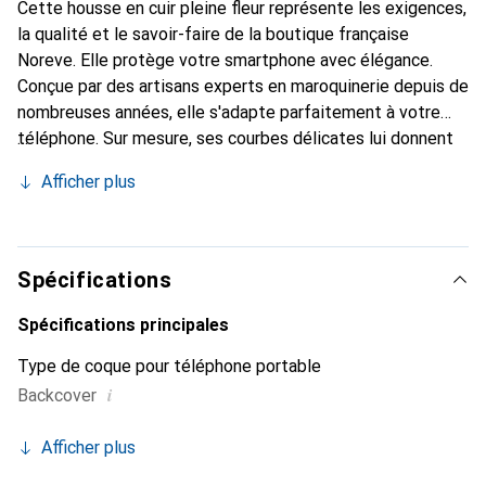
Cette housse en cuir pleine fleur représente les exigences,
la qualité et le savoir-faire de la boutique française
Noreve. Elle protège votre smartphone avec élégance.
Conçue par des artisans experts en maroquinerie depuis de
nombreuses années, elle s'adapte parfaitement à votre
téléphone. Sur mesure, ses courbes délicates lui donnent
une véritable seconde peau. Elle devient l'accessoire chic
Afficher plus
et indispensable de votre smartphone. Reconnu
internationalement pour ses produits de haute qualité, la
marque Noreve est un choix sûr pour une clientèle
exigeante.
Spécifications
Spécifications principales
Type de coque pour téléphone portable
i
Backcover
Afficher plus