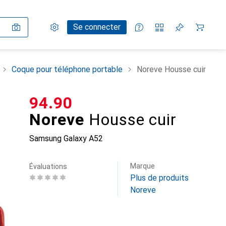
Paramètres
Compte client
Listes de comparaison
Listes d'envies
Panier
Se connecter
Coque pour téléphone portable
Noreve Housse cuir
CHF
94.90
Noreve
Housse cuir
Samsung Galaxy A52
Marque
Évaluations
Plus de produits
Noreve