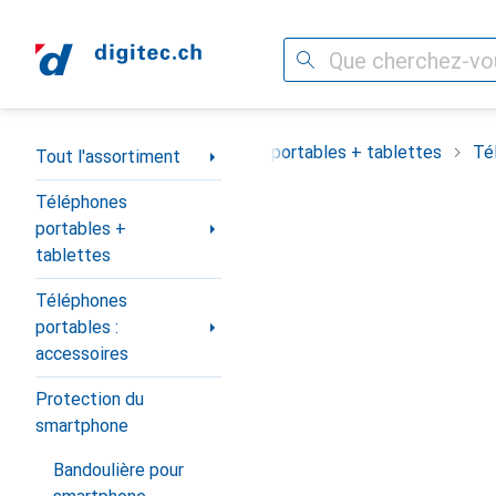
Recherche
Navigation par catégorie
Tout l'assortiment
Téléphones portables + tablettes
Té
Tout l'assortiment
Téléphones
portables +
tablettes
Téléphones
portables :
accessoires
Protection du
smartphone
Bandoulière pour