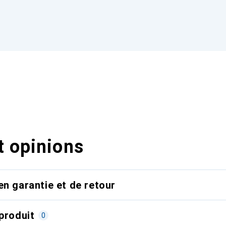
t opinions
en garantie et de retour
produit
0