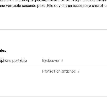
une véritable seconde peau. Elle devient un accessoire chic et e
 internationalement pour ses produits de haute qualité, la mar
tèle exigeante.
ales
i
éphone portable
Backcover
i
Protection antichoc