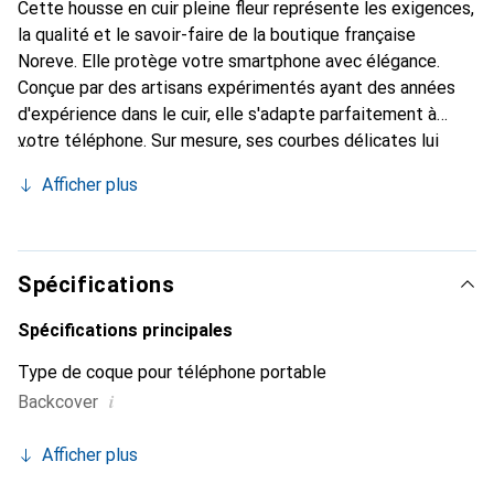
Cette housse en cuir pleine fleur représente les exigences,
la qualité et le savoir-faire de la boutique française
Noreve. Elle protège votre smartphone avec élégance.
Conçue par des artisans expérimentés ayant des années
d'expérience dans le cuir, elle s'adapte parfaitement à
votre téléphone. Sur mesure, ses courbes délicates lui
donnent une véritable seconde peau. Elle devient un
Afficher plus
accessoire chic et incontournable pour votre smartphone.
Reconnaître internationalement pour ses produits de
haute qualité, la marque Noreve est un choix fiable pour
une clientèle exigeante.
Spécifications
Spécifications principales
Type de coque pour téléphone portable
i
Backcover
Afficher plus