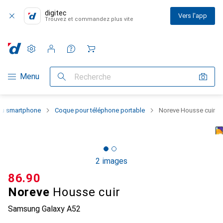
digitec
Vers l'app
Trouvez et commandez plus vite
Paramètres
Compte client
Listes de comparaison
Listes d'envies
Panier
Navigation par catégorie
Menu
Recherche
 du smartphone
Coque pour téléphone portable
Noreve Housse cuir
2 images
CHF
86.90
Noreve
Housse cuir
Samsung Galaxy A52