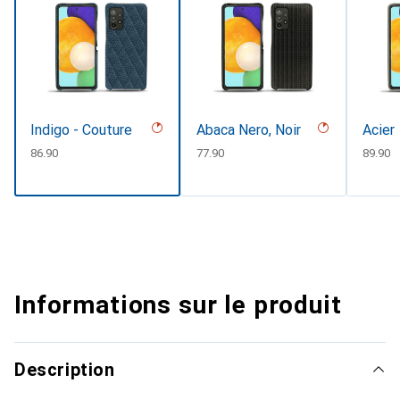
Indigo - Couture
Abaca Nero, Noir
Acier
CHF
86.90
CHF
77.90
CHF
89.90
Informations sur le produit
Description