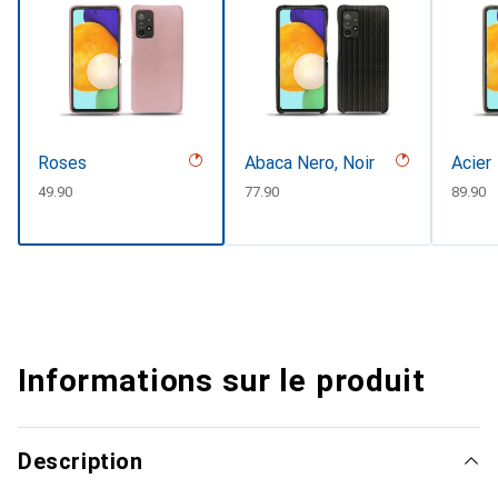
Roses
Abaca Nero, Noir
Acier
CHF
49.90
CHF
77.90
CHF
89.90
Informations sur le produit
Description