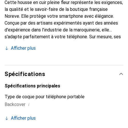
Cette housse en cuir pleine fleur représente les exigences,
la qualité et le savoir-faire de la boutique française
Noreve. Elle protège votre smartphone avec élégance.
Conçue par des artisans expérimentés ayant des années
d'expérience dans l'industrie de la maroquinerie, elle
s'adapte parfaitement à votre téléphone. Sur mesure, ses
courbes délicates lui confèrent une véritable seconde
Afficher plus
peau. Elle devient l'accessoire chic et indispensable pour
votre smartphone. Reconnaître internationalement pour
ses produits de haute qualité, la marque Noreve est un
choix fiable pour une clientèle exigeante.
Spécifications
Spécifications principales
Type de coque pour téléphone portable
i
Backcover
Afficher plus