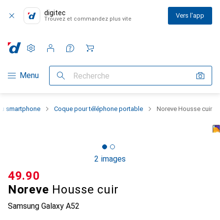
digitec
Vers l'app
Trouvez et commandez plus vite
Paramètres
Compte client
Listes de comparaison
Listes d'envies
Panier
Navigation par catégorie
Menu
Recherche
 du smartphone
Coque pour téléphone portable
Noreve Housse cuir
2 images
CHF
49.90
Noreve
Housse cuir
Samsung Galaxy A52