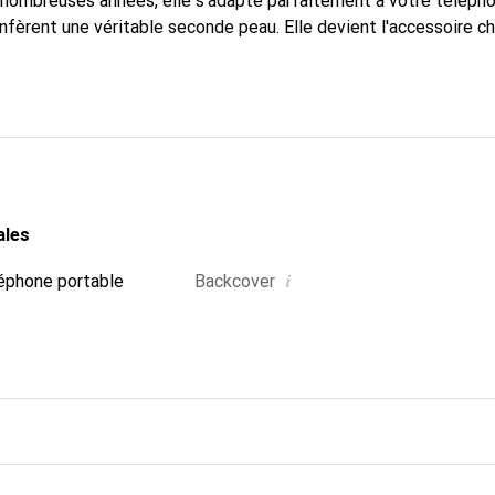
nombreuses années, elle s'adapte parfaitement à votre télépho
nfèrent une véritable seconde peau. Elle devient l'accessoire ch
Reconnaître internationalement pour ses produits de haute qual
 pour une clientèle exigeante.
ales
i
éphone portable
Backcover