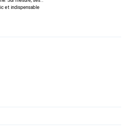
ne. Sur mesure, ses
ic et indispensable
ité, la marque