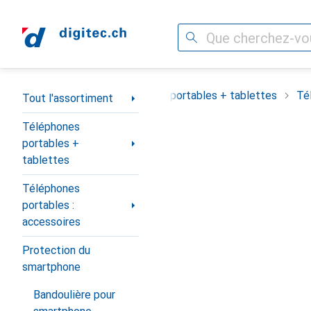
Recherche
Navigation par catégorie
Tout l'assortiment
Téléphones portables + tablettes
Té
Tout l'assortiment
Téléphones
portables +
tablettes
Téléphones
portables :
accessoires
Protection du
smartphone
Bandoulière pour