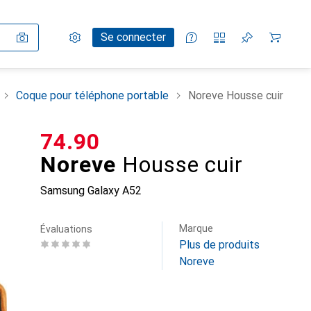
Paramètres
Compte client
Listes de comparaison
Listes d'envies
Panier
Se connecter
Coque pour téléphone portable
Noreve Housse cuir
CHF
74.90
Noreve
Housse cuir
Samsung Galaxy A52
Marque
Évaluations
Plus de produits
Noreve