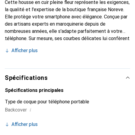
Cette housse en cuir pleine fleur représente les exigences,
la qualité et l'expertise de la boutique française Noreve.
Elle protège votre smartphone avec élégance. Conçue par
des artisans experts en maroquinerie depuis de
nombreuses années, elle s'adapte parfaitement à votre
téléphone. Sur mesure, ses courbes délicates lui confèrent
une véritable seconde peau. Elle devient l'accessoire chic
Afficher plus
et indispensable de votre smartphone. Reconnaître
internationalement pour ses produits de haute qualité, la
marque Noreve est un choix sûr pour une clientèle
exigeante.
Spécifications
Spécifications principales
Type de coque pour téléphone portable
i
Backcover
Afficher plus