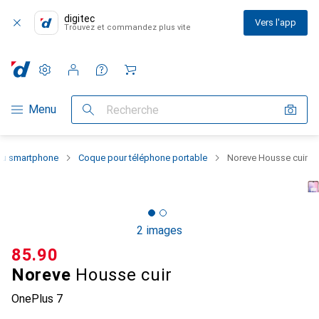
digitec
Vers l'app
Trouvez et commandez plus vite
Paramètres
Compte client
Listes de comparaison
Listes d'envies
Panier
Navigation par catégorie
Menu
Recherche
 du smartphone
Coque pour téléphone portable
Noreve Housse cuir
2 images
CHF
85.90
Noreve
Housse cuir
OnePlus 7