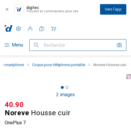
digitec
Vers l'app
Trouvez et commandez plus vite
Paramètres
Compte client
Listes de comparaison
Listes d'envies
Panier
Navigation par catégorie
Menu
Recherche
 du smartphone
Coque pour téléphone portable
Noreve Housse cuir
2 images
CHF
40.90
Noreve
Housse cuir
OnePlus 7