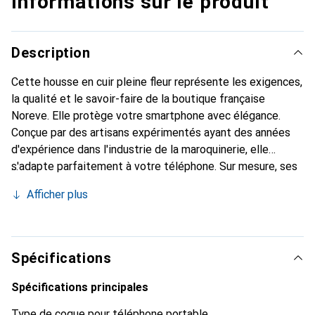
Informations sur le produit
Description
Cette housse en cuir pleine fleur représente les exigences,
la qualité et le savoir-faire de la boutique française
Noreve. Elle protège votre smartphone avec élégance.
Conçue par des artisans expérimentés ayant des années
d'expérience dans l'industrie de la maroquinerie, elle
s'adapte parfaitement à votre téléphone. Sur mesure, ses
courbes délicates lui confèrent une véritable seconde
Afficher plus
peau. Elle devient l'accessoire chic et indispensable pour
votre smartphone. Reconnaissable à l'international pour
ses produits de haute qualité, la marque Noreve est un
choix fiable pour une clientèle exigeante.
Spécifications
Spécifications principales
Type de coque pour téléphone portable