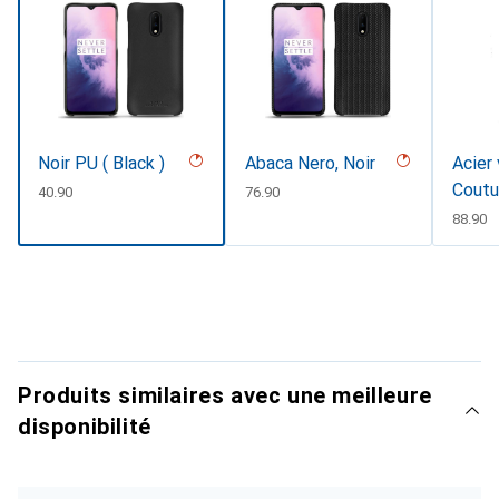
Noir PU ( Black )
Abaca Nero, Noir
Acier 
Coutu
CHF
40.90
CHF
76.90
CHF
88.90
Produits similaires avec une meilleure
disponibilité