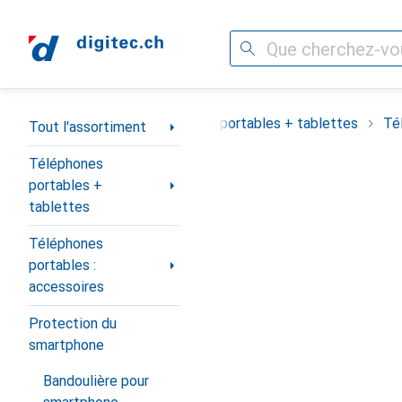
Recherche
Navigation par catégorie
Tout l'assortiment
Téléphones portables + tablettes
Té
Tout l'assortiment
Téléphones
portables +
tablettes
Téléphones
portables :
accessoires
Protection du
smartphone
Bandoulière pour