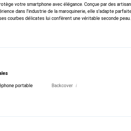
 protège votre smartphone avec élégance. Conçue par des artisa
rience dans l'industrie de la maroquinerie, elle s'adapte parfai
ses courbes délicates lui confèrent une véritable seconde peau.
spensable pour votre smartphone. Reconnaissante à l'internation
que Noreve est un choix fiable pour une clientèle exigeante.
ales
i
éphone portable
Backcover