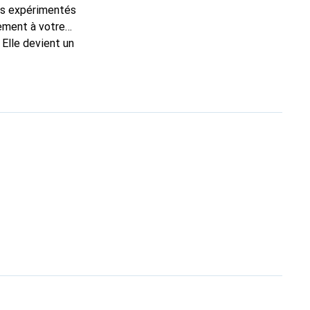
ns expérimentés
tement à votre
 Elle devient un
al pour ses produits