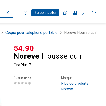
Paramètres
Compte client
Listes de comparaison
Listes d'envies
Panier
Se connecter
Coque pour téléphone portable
Noreve Housse cuir
CHF
54.90
Noreve
Housse cuir
OnePlus 7
Marque
Évaluations
Plus de produits
Noreve