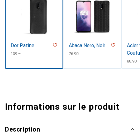
Dor Patine
Abaca Nero, Noir
Acier 
Coutu
CHF
139.–
CHF
76.90
CHF
88.90
Informations sur le produit
Description