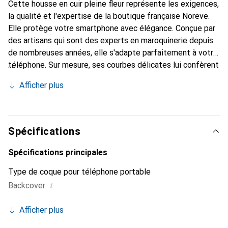
Cette housse en cuir pleine fleur représente les exigences,
la qualité et l'expertise de la boutique française Noreve.
Elle protège votre smartphone avec élégance. Conçue par
des artisans qui sont des experts en maroquinerie depuis
de nombreuses années, elle s'adapte parfaitement à votre
téléphone. Sur mesure, ses courbes délicates lui confèrent
une véritable seconde peau. Elle devient un accessoire
Afficher plus
chic et essentiel pour votre smartphone. Reconnaissante à
l'international pour ses produits de haute qualité, la
marque Noreve est un choix sûr pour une clientèle
exigeante.
Spécifications
Spécifications principales
Type de coque pour téléphone portable
i
Backcover
Afficher plus