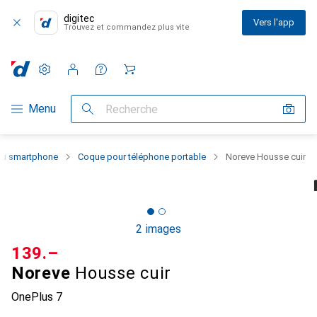
digitec
Vers l'app
Trouvez et commandez plus vite
Paramètres
Compte client
Listes de comparaison
Listes d'envies
Panier
Navigation par catégorie
Menu
Recherche
 du smartphone
Coque pour téléphone portable
Noreve Housse cuir
2 images
CHF
139.–
Noreve
Housse cuir
OnePlus 7