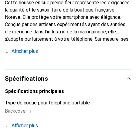
Cette housse en cuir pleine fleur représente les exigences,
la qualité et le savoir-faire de la boutique française
Noreve. Elle protège votre smartphone avec élégance.
Conçue par des artisans expérimentés ayant des années
d'expérience dans l'industrie de la maroquinerie, elle
s'adapte parfaitement à votre téléphone. Sur mesure, ses
courbes délicates lui donnent une véritable seconde peau.
Afficher plus
Elle devient un accessoire chic et indispensable pour votre
smartphone. Reconnaissable à l'international pour ses
produits de haute qualité, la marque Noreve est un choix
fiable pour une clientèle exigeante.
Spécifications
Spécifications principales
Type de coque pour téléphone portable
i
Backcover
Afficher plus