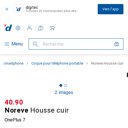
digitec
Vers l'app
Trouvez et commandez plus vite
Paramètres
Compte client
Listes de comparaison
Listes d'envies
Panier
Navigation par catégorie
Menu
Recherche
 du smartphone
Coque pour téléphone portable
Noreve Housse cuir
2 images
CHF
40.90
Noreve
Housse cuir
OnePlus 7