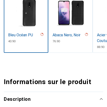
Bleu Océan PU
Abaca Nero, Noir
Acier 
Coutu
CHF
40.90
CHF
76.90
CHF
88.90
Informations sur le produit
Description