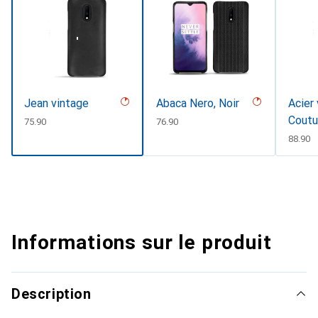
Jean vintage
Abaca Nero, Noir
Acier 
Coutu
CHF
75.90
CHF
76.90
CHF
88.90
Informations sur le produit
Description