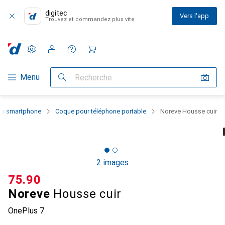
digitec
Vers l'app
Trouvez et commandez plus vite
Paramètres
Compte client
Listes de comparaison
Listes d'envies
Panier
Navigation par catégorie
Menu
Recherche
 du smartphone
Coque pour téléphone portable
Noreve Housse cuir
2 images
CHF
75.90
Noreve
Housse cuir
OnePlus 7