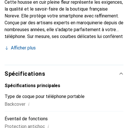
Cette housse en cuir pleine fleur représente les exigences,
la qualité et le savoir-faire de la boutique française
Noreve. Elle protège votre smartphone avec raffinement.
Conçue par des artisans experts en maroquinerie depuis de
nombreuses années, elle s'adapte parfaitement à votre
téléphone. Sur mesure, ses courbes délicates lui confèrent
une véritable seconde peau. Elle devient l'accessoire chic
Afficher plus
et indispensable de votre smartphone. Reconnaître
internationalement pour ses produits de haute qualité, la
marque Noreve est un choix sûr pour une clientèle
exigeante.
Spécifications
Spécifications principales
Type de coque pour téléphone portable
i
Backcover
Éventail de fonctions
i
Protection antichoc