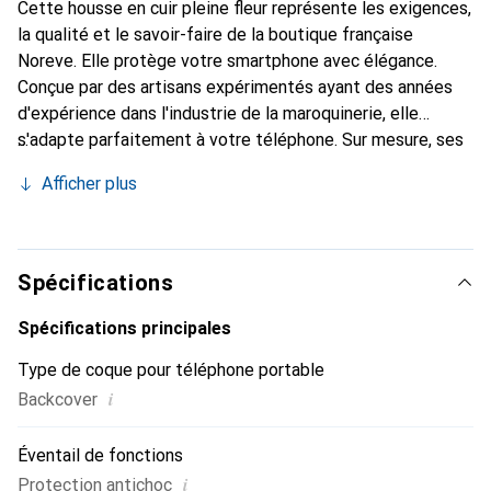
Cette housse en cuir pleine fleur représente les exigences,
la qualité et le savoir-faire de la boutique française
Noreve. Elle protège votre smartphone avec élégance.
Conçue par des artisans expérimentés ayant des années
d'expérience dans l'industrie de la maroquinerie, elle
s'adapte parfaitement à votre téléphone. Sur mesure, ses
courbes délicates lui confèrent une véritable seconde
Afficher plus
peau. Elle devient l'accessoire chic et indispensable pour
votre smartphone. Reconnaître internationalement pour
ses produits de haute qualité, la marque Noreve est un
choix fiable pour une clientèle exigeante.
Spécifications
Spécifications principales
Type de coque pour téléphone portable
i
Backcover
Éventail de fonctions
i
Protection antichoc