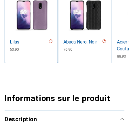
Lilas
Abaca Nero, Noir
Acier 
Coutu
CHF
50.90
CHF
76.90
CHF
88.90
Informations sur le produit
Description