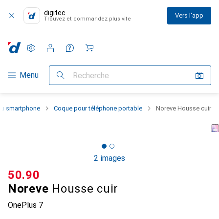
digitec
Vers l'app
Trouvez et commandez plus vite
Paramètres
Compte client
Listes de comparaison
Listes d'envies
Panier
Navigation par catégorie
Menu
Recherche
 du smartphone
Coque pour téléphone portable
Noreve Housse cuir
2 images
CHF
50.90
Noreve
Housse cuir
OnePlus 7