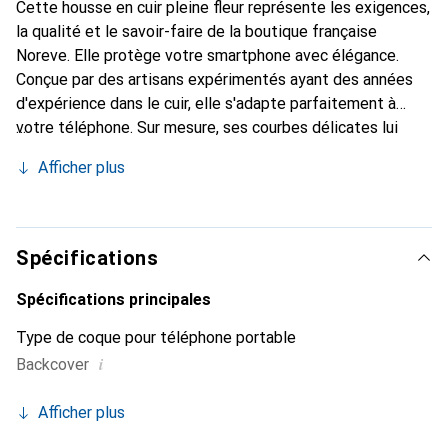
Cette housse en cuir pleine fleur représente les exigences,
la qualité et le savoir-faire de la boutique française
Noreve. Elle protège votre smartphone avec élégance.
Conçue par des artisans expérimentés ayant des années
d'expérience dans le cuir, elle s'adapte parfaitement à
votre téléphone. Sur mesure, ses courbes délicates lui
confèrent une véritable seconde peau. Elle devient
Afficher plus
l'accessoire chic et indispensable pour votre smartphone.
Reconnaître internationalement pour ses produits de
haute qualité, la marque Noreve est un choix fiable pour
une clientèle exigeante.
Spécifications
Spécifications principales
Type de coque pour téléphone portable
i
Backcover
Afficher plus