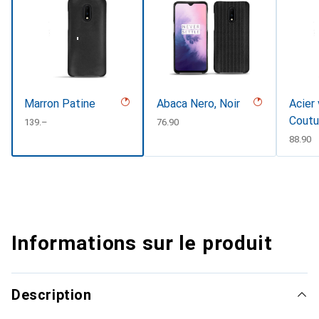
Marron Patine
Abaca Nero, Noir
Acier 
Coutu
CHF
139.–
CHF
76.90
CHF
88.90
Informations sur le produit
Description