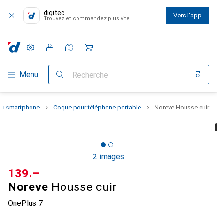
digitec
Vers l'app
Trouvez et commandez plus vite
Paramètres
Compte client
Listes de comparaison
Listes d'envies
Panier
Navigation par catégorie
Menu
Recherche
 du smartphone
Coque pour téléphone portable
Noreve Housse cuir
2 images
CHF
139.–
Noreve
Housse cuir
OnePlus 7