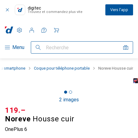
digitec
Vers l'app
Trouvez et commandez plus vite
Paramètres
Compte client
Listes de comparaison
Listes d'envies
Panier
Navigation par catégorie
Menu
Recherche
 du smartphone
Coque pour téléphone portable
Noreve Housse cuir
2 images
CHF
119.–
Noreve
Housse cuir
OnePlus 6