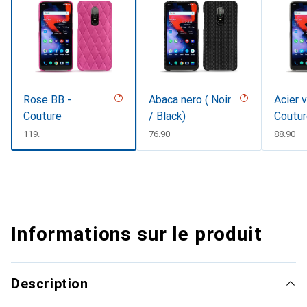
Rose BB -
Abaca nero ( Noir
Acier 
Couture
/ Black)
Coutu
CHF
119.–
CHF
76.90
CHF
88.90
Informations sur le produit
Description