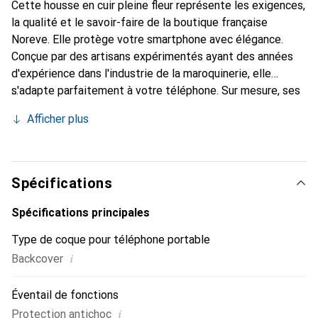
Cette housse en cuir pleine fleur représente les exigences,
la qualité et le savoir-faire de la boutique française
Noreve. Elle protège votre smartphone avec élégance.
Conçue par des artisans expérimentés ayant des années
d'expérience dans l'industrie de la maroquinerie, elle
s'adapte parfaitement à votre téléphone. Sur mesure, ses
courbes raffinées lui confèrent une véritable seconde peau.
Afficher plus
Elle devient un accessoire chic et indispensable pour votre
smartphone. Reconnaître internationalement pour ses
produits de haute qualité, la marque Noreve est un choix
fiable pour une clientèle exigeante.
Spécifications
Spécifications principales
Type de coque pour téléphone portable
i
Backcover
Éventail de fonctions
i
Protection antichoc