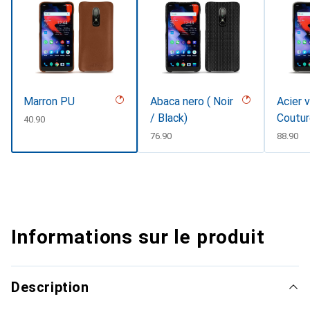
Marron PU
Abaca nero ( Noir
Acier 
/ Black)
Coutu
CHF
40.90
CHF
76.90
CHF
88.90
Informations sur le produit
Description