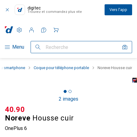
digitec
Vers l'app
Trouvez et commandez plus vite
Paramètres
Compte client
Listes de comparaison
Listes d'envies
Panier
Navigation par catégorie
Menu
Recherche
 du smartphone
Coque pour téléphone portable
Noreve Housse cuir
2 images
CHF
40.90
Noreve
Housse cuir
OnePlus 6