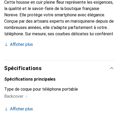
Cette housse en cuir pleine fleur représente les exigences,
la qualité et le savoir-faire de la boutique française
Noreve. Elle protège votre smartphone avec élégance.
Conçue par des artisans experts en maroquinerie depuis de
nombreuses années, elle s'adapte parfaitement à votre
téléphone. Sur mesure, ses courbes délicates lui confèrent
une véritable seconde peau. Elle devient l'accessoire chic
Afficher plus
et indispensable de votre smartphone. Reconnaître
internationalement pour ses produits de haute qualité, la
marque Noreve est un choix sûr pour une clientèle
exigeante.
Spécifications
Spécifications principales
Type de coque pour téléphone portable
i
Backcover
Afficher plus