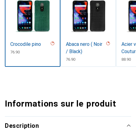
Crocodile pino
Abaca nero ( Noir
Acier 
/ Black)
Coutu
CHF
76.90
CHF
76.90
CHF
88.90
Informations sur le produit
Description