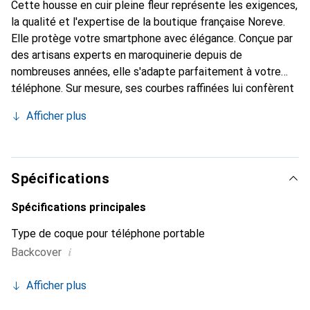
Cette housse en cuir pleine fleur représente les exigences,
la qualité et l'expertise de la boutique française Noreve.
Elle protège votre smartphone avec élégance. Conçue par
des artisans experts en maroquinerie depuis de
nombreuses années, elle s'adapte parfaitement à votre
téléphone. Sur mesure, ses courbes raffinées lui confèrent
une véritable seconde peau. Elle devient un accessoire
Afficher plus
chic et essentiel pour votre smartphone. Reconnaître
internationalement pour ses produits de haute qualité, la
marque Noreve est un choix sûr pour une clientèle
exigeante.
Spécifications
Spécifications principales
Type de coque pour téléphone portable
i
Backcover
Afficher plus