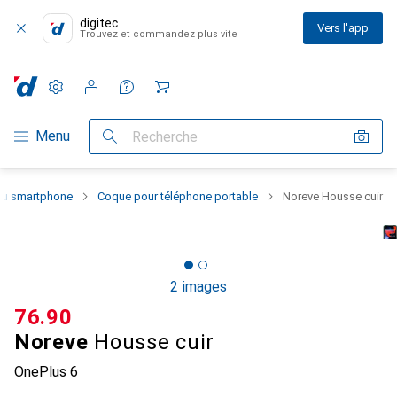
digitec
Vers l'app
Trouvez et commandez plus vite
Paramètres
Compte client
Listes de comparaison
Listes d'envies
Panier
Navigation par catégorie
Menu
Recherche
 du smartphone
Coque pour téléphone portable
Noreve Housse cuir
2 images
CHF
76.90
Noreve
Housse cuir
OnePlus 6