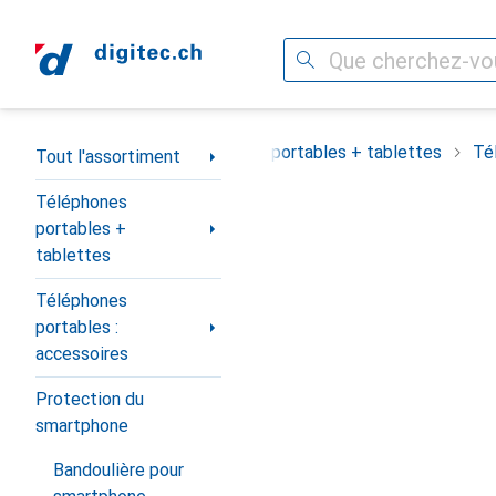
Recherche
Navigation par catégorie
Tout l'assortiment
Téléphones portables + tablettes
Té
Tout l'assortiment
Téléphones
portables +
tablettes
Téléphones
portables :
accessoires
Protection du
smartphone
Bandoulière pour