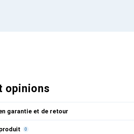
t opinions
en garantie et de retour
produit
0