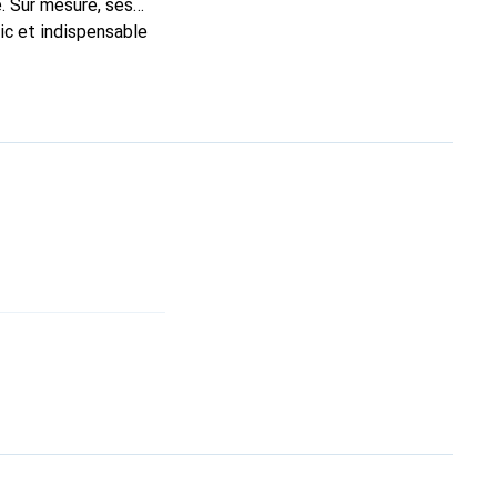
. Sur mesure, ses
ic et indispensable
ité, la marque