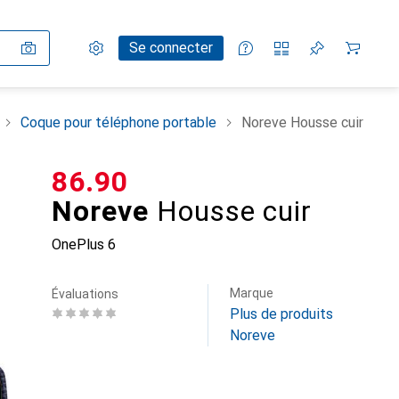
Paramètres
Compte client
Listes de comparaison
Listes d'envies
Panier
Se connecter
Coque pour téléphone portable
Noreve Housse cuir
CHF
86.90
Noreve
Housse cuir
OnePlus 6
Marque
Évaluations
Plus de produits
Noreve