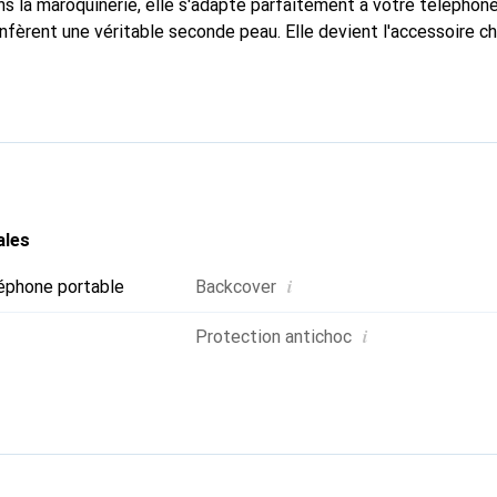
s la maroquinerie, elle s'adapte parfaitement à votre téléphone
nfèrent une véritable seconde peau. Elle devient l'accessoire ch
Reconnaître internationalement pour ses produits de haute qual
le pour une clientèle exigeante.
ales
i
éphone portable
Backcover
i
Protection antichoc