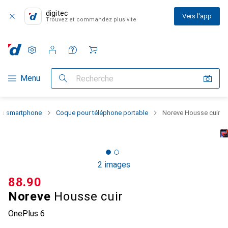
digitec
Vers l'app
Trouvez et commandez plus vite
Paramètres
Compte client
Listes de comparaison
Listes d'envies
Panier
Navigation par catégorie
Menu
Recherche
 du smartphone
Coque pour téléphone portable
Noreve Housse cuir
2 images
CHF
88.90
Noreve
Housse cuir
OnePlus 6