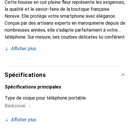
Cette housse en cuir pleine fleur représente les exigences,
la qualité et le savoir-faire de la boutique française
Noreve. Elle protège votre smartphone avec élégance.
Conçue par des artisans experts en maroquinerie depuis de
nombreuses années, elle s'adapte parfaitement à votre
téléphone. Sur mesure, ses courbes délicates lui confèrent
une véritable seconde peau. Elle devient un accessoire
Afficher plus
chic et essentiel de votre smartphone. Reconnaître
internationalement pour ses produits de haute qualité, la
marque Noreve est un choix sûr pour une clientèle
exigeante.
Spécifications
Spécifications principales
Type de coque pour téléphone portable
i
Backcover
Afficher plus