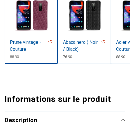
Prune vintage -
Abaca nero ( Noir
Acier 
Couture
/ Black)
Coutu
CHF
88.90
CHF
76.90
CHF
88.90
Informations sur le produit
Description