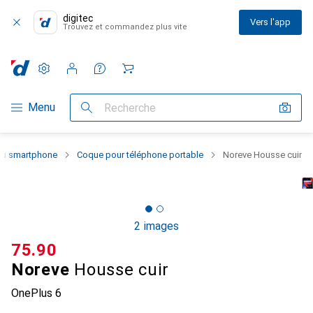
digitec
Vers l'app
Trouvez et commandez plus vite
Paramètres
Compte client
Listes de comparaison
Listes d'envies
Panier
Navigation par catégorie
Menu
Recherche
 du smartphone
Coque pour téléphone portable
Noreve Housse cuir
2 images
CHF
75.90
Noreve
Housse cuir
OnePlus 6