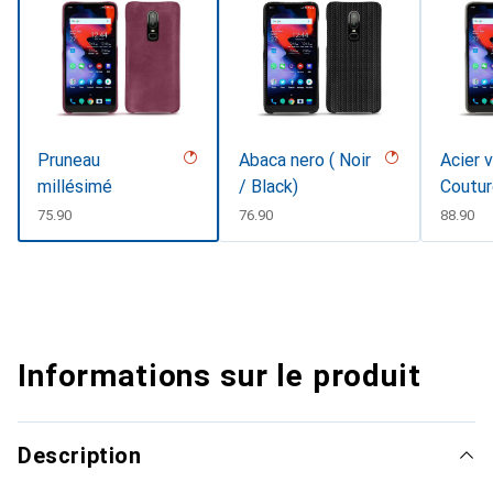
Pruneau
Abaca nero ( Noir
Acier 
millésimé
/ Black)
Coutu
CHF
75.90
CHF
76.90
CHF
88.90
Informations sur le produit
Description