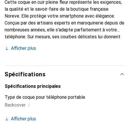
Cette coque en cuir pleine fleur représente les exigences,
la qualité et le savoir-faire de la boutique française
Noreve. Elle protège votre smartphone avec élégance.
Conçue par des artisans experts en maroquinerie depuis de
nombreuses années, elle s'adapte parfaitement à votre
téléphone. Sur mesure, ses courbes délicates lui donnent
une véritable seconde peau. Elle devient l'accessoire chic
Afficher plus
et indispensable de votre smartphone. Reconnaître
internationalement pour ses produits de haute qualité, la
marque Noreve est un choix sûr pour une clientèle
exigeante.
Spécifications
Spécifications principales
Type de coque pour téléphone portable
i
Backcover
Afficher plus