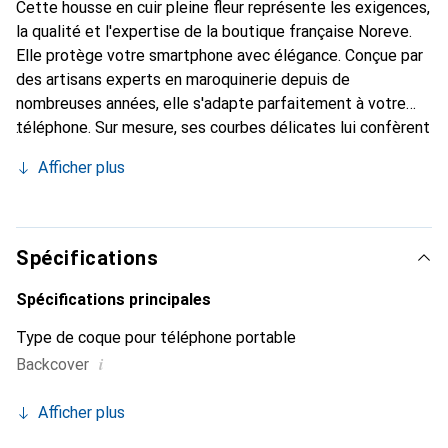
Cette housse en cuir pleine fleur représente les exigences,
la qualité et l'expertise de la boutique française Noreve.
Elle protège votre smartphone avec élégance. Conçue par
des artisans experts en maroquinerie depuis de
nombreuses années, elle s'adapte parfaitement à votre
téléphone. Sur mesure, ses courbes délicates lui confèrent
une véritable seconde peau. Elle devient un accessoire
Afficher plus
chic et essentiel de votre smartphone. Reconnaissante à
l'international pour ses produits de haute qualité, la
marque Noreve est un choix sûr pour une clientèle
exigeante.
Spécifications
Spécifications principales
Type de coque pour téléphone portable
i
Backcover
Afficher plus