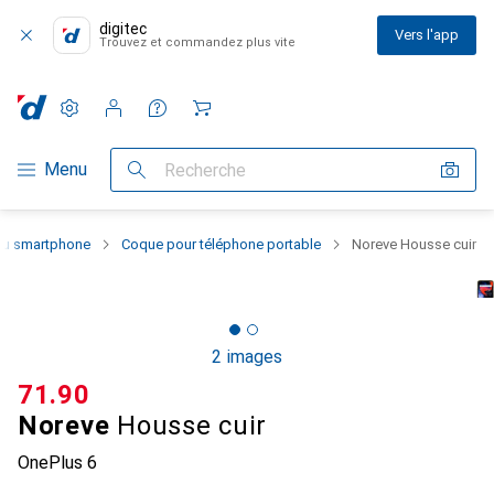
digitec
Vers l'app
Trouvez et commandez plus vite
Paramètres
Compte client
Listes de comparaison
Listes d'envies
Panier
Navigation par catégorie
Menu
Recherche
 du smartphone
Coque pour téléphone portable
Noreve Housse cuir
2 images
CHF
71.90
Noreve
Housse cuir
OnePlus 6