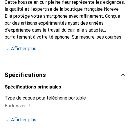
Cette housse en cuir pleine fleur représente les exigences,
la qualité et l'expertise de la boutique française Noreve.
Elle protège votre smartphone avec raffinement. Conçue
par des artisans expérimentés ayant des années
d'expérience dans le travail du cuir, elle s'adapte
parfaitement à votre téléphone. Sur mesure, ses courbes
délicates lui confèrent une véritable seconde peau. Elle
Afficher plus
devient l'accessoire chic et indispensable pour votre
smartphone. Reconnaissable à l'international pour ses
produits de haute qualité, la marque Noreve est un choix
fiable pour une clientèle exigeante.
Spécifications
Spécifications principales
Type de coque pour téléphone portable
i
Backcover
Afficher plus