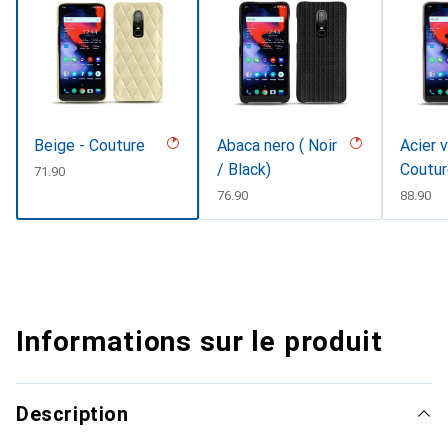
Beige - Couture
Abaca nero ( Noir
Acier 
/ Black)
Coutu
CHF
71.90
CHF
76.90
CHF
88.90
Informations sur le produit
Description