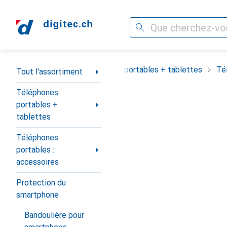
Recherche
Navigation par catégorie
Tout l'assortiment
Téléphones portables + tablettes
Té
Tout l'assortiment
Téléphones
portables +
tablettes
Téléphones
portables :
accessoires
Protection du
smartphone
Bandoulière pour