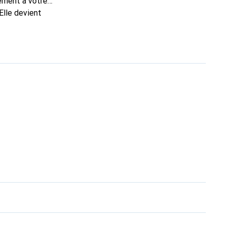
tement à votre
Elle devient
nue
une clientèle