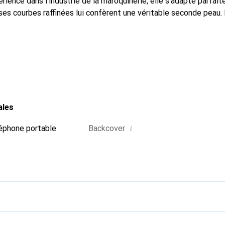
rience dans l'industrie de la maroquinerie, elle s'adapte parfai
ses courbes raffinées lui confèrent une véritable seconde peau. 
dispensable pour votre smartphone. La marque Noreve est recon
ses produits de haute qualité et constitue un choix fiable pour 
ales
i
éphone portable
Backcover