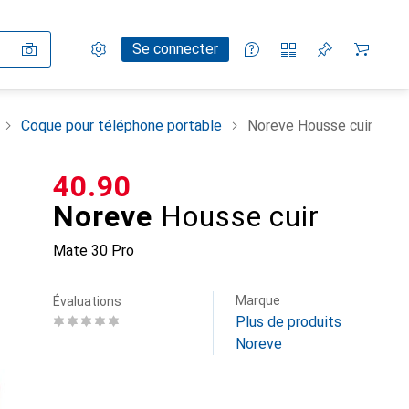
Paramètres
Compte client
Listes de comparaison
Listes d'envies
Panier
Se connecter
Coque pour téléphone portable
Noreve Housse cuir
CHF
40.90
Noreve
Housse cuir
Mate 30 Pro
Marque
Évaluations
Plus de produits
Noreve