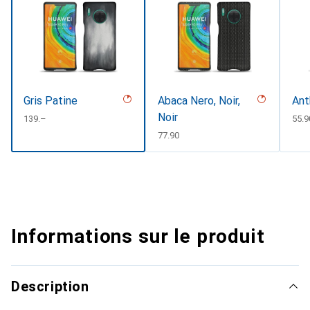
Gris Patine
Abaca Nero, Noir,
Ant
Noir
CHF
139.–
CHF
55.9
CHF
77.90
Informations sur le produit
Description