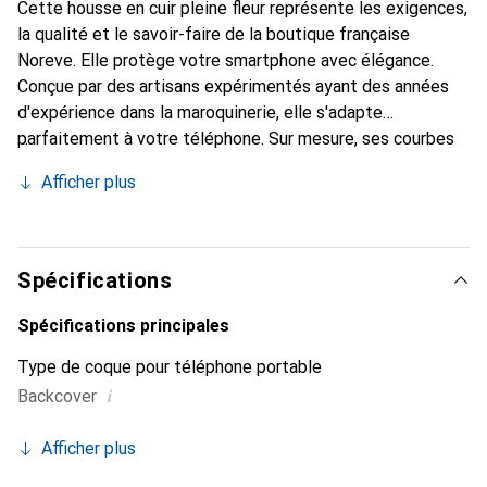
Cette housse en cuir pleine fleur représente les exigences,
la qualité et le savoir-faire de la boutique française
Noreve. Elle protège votre smartphone avec élégance.
Conçue par des artisans expérimentés ayant des années
d'expérience dans la maroquinerie, elle s'adapte
parfaitement à votre téléphone. Sur mesure, ses courbes
raffinées lui donnent une véritable seconde peau. Elle
Afficher plus
devient l'accessoire chic et indispensable pour votre
smartphone. Reconnaître internationalement pour ses
produits de haute qualité, la marque Noreve est un choix
fiable pour une clientèle exigeante.
Spécifications
Spécifications principales
Type de coque pour téléphone portable
i
Backcover
Afficher plus