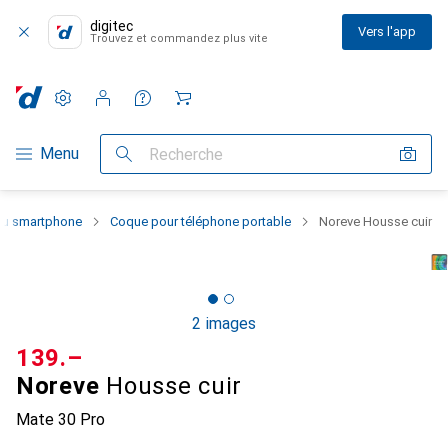
digitec
Vers l'app
Trouvez et commandez plus vite
Paramètres
Compte client
Listes de comparaison
Listes d'envies
Panier
Navigation par catégorie
Menu
Recherche
 du smartphone
Coque pour téléphone portable
Noreve Housse cuir
2 images
CHF
139.–
Noreve
Housse cuir
Mate 30 Pro