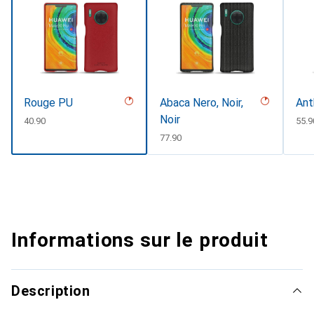
Rouge PU
Abaca Nero, Noir,
Ant
Noir
CHF
40.90
CHF
55.9
CHF
77.90
Informations sur le produit
Description