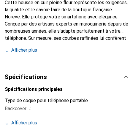
Cette housse en cuir pleine fleur représente les exigences,
la qualité et le savoir-faire de la boutique française
Noreve. Elle protège votre smartphone avec élégance.
Conçue par des artisans experts en maroquinerie depuis de
nombreuses années, elle s'adapte parfaitement à votre
téléphone. Sur mesure, ses courbes raffinées lui confèrent
une véritable seconde peau. Elle devient l'accessoire chic
Afficher plus
et indispensable pour votre smartphone. Reconnu
internationalement pour ses produits de haute qualité, la
marque Noreve est un choix sûr pour une clientèle
exigeante.
Spécifications
Spécifications principales
Type de coque pour téléphone portable
i
Backcover
Afficher plus