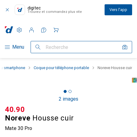
digitec
Vers l'app
Trouvez et commandez plus vite
Paramètres
Compte client
Listes de comparaison
Listes d'envies
Panier
Navigation par catégorie
Menu
Recherche
 du smartphone
Coque pour téléphone portable
Noreve Housse cuir
2 images
CHF
40.90
Noreve
Housse cuir
Mate 30 Pro