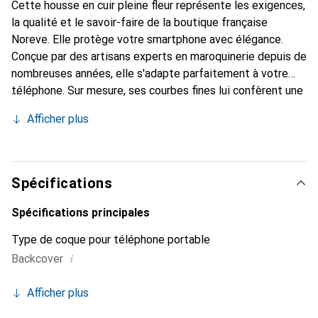
Cette housse en cuir pleine fleur représente les exigences,
la qualité et le savoir-faire de la boutique française
Noreve. Elle protège votre smartphone avec élégance.
Conçue par des artisans experts en maroquinerie depuis de
nombreuses années, elle s'adapte parfaitement à votre
téléphone. Sur mesure, ses courbes fines lui confèrent une
véritable seconde peau. Elle devient l'accessoire chic et
Afficher plus
indispensable de votre smartphone. Reconnaître à
l'international pour ses produits de haute qualité, la
marque Noreve est un choix sûr pour une clientèle
exigeante.
Spécifications
Spécifications principales
Type de coque pour téléphone portable
i
Backcover
Afficher plus