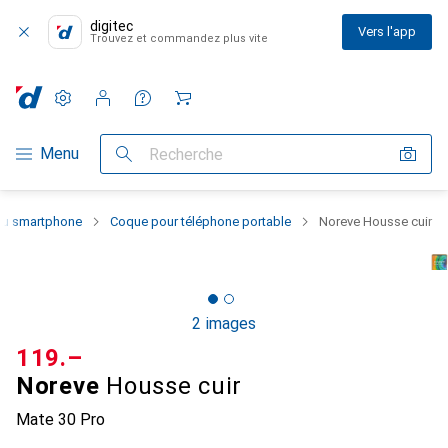
digitec
Vers l'app
Trouvez et commandez plus vite
Paramètres
Compte client
Listes de comparaison
Listes d'envies
Panier
Navigation par catégorie
Menu
Recherche
 du smartphone
Coque pour téléphone portable
Noreve Housse cuir
2 images
CHF
119.–
Noreve
Housse cuir
Mate 30 Pro