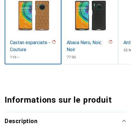
Castan esparciate -
Abaca Nero, Noir,
Ant
Couture
Noir
CHF
55.9
CHF
119.–
CHF
77.90
Informations sur le produit
Description