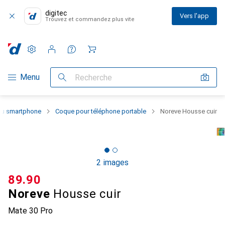
digitec
Vers l'app
Trouvez et commandez plus vite
Paramètres
Compte client
Listes de comparaison
Listes d'envies
Panier
Navigation par catégorie
Menu
Recherche
 du smartphone
Coque pour téléphone portable
Noreve Housse cuir
2 images
CHF
89.90
Noreve
Housse cuir
Mate 30 Pro