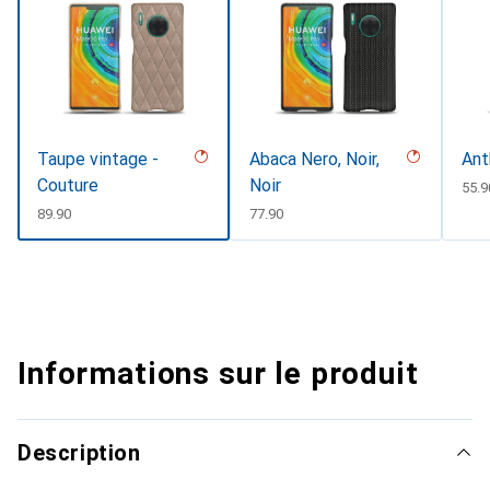
Taupe vintage -
Abaca Nero, Noir,
Ant
Couture
Noir
CHF
55.9
CHF
89.90
CHF
77.90
Informations sur le produit
Description