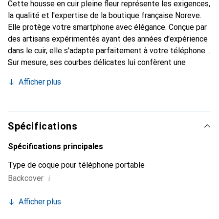
Cette housse en cuir pleine fleur représente les exigences,
la qualité et l'expertise de la boutique française Noreve.
Elle protège votre smartphone avec élégance. Conçue par
des artisans expérimentés ayant des années d'expérience
dans le cuir, elle s'adapte parfaitement à votre téléphone.
Sur mesure, ses courbes délicates lui confèrent une
véritable seconde peau. Elle devient l'accessoire chic et
Afficher plus
indispensable pour votre smartphone. Reconnaître
internationalement pour ses produits de haute qualité, la
marque Noreve est un choix fiable pour une clientèle
exigeante.
Spécifications
Spécifications principales
Type de coque pour téléphone portable
i
Backcover
Afficher plus