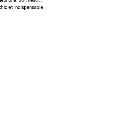
éléphone. Sur mesure,
chic et indispensable
té, la marque Noreve