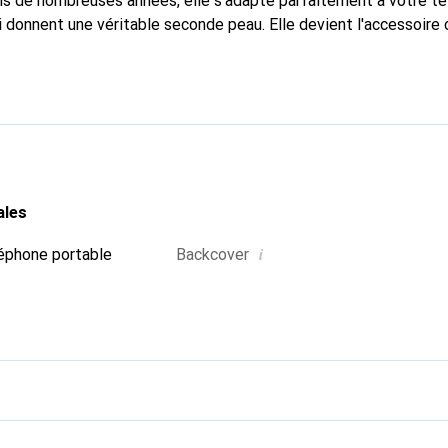
puis de nombreuses années, elle s'adapte parfaitement à votre t
i donnent une véritable seconde peau. Elle devient l'accessoire 
connaître internationalement pour ses produits de haute quali
e clientèle exigeante.
ales
i
éphone portable
Backcover