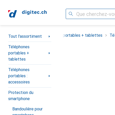
Recherche
Navigation par catégorie
Tout l'assortiment
Téléphones portables + tablettes
Té
Tout l'assortiment
Téléphones
portables +
tablettes
Téléphones
portables :
accessoires
Protection du
smartphone
Bandoulière pour