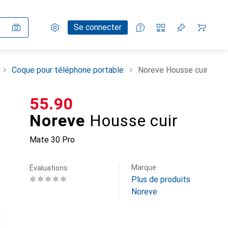
Paramètres
Compte client
Listes de comparaison
Listes d'envies
Panier
Se connecter
Coque pour téléphone portable
Noreve Housse cuir
CHF
55.90
Noreve
Housse cuir
Mate 30 Pro
Marque
Évaluations
Plus de produits
Noreve