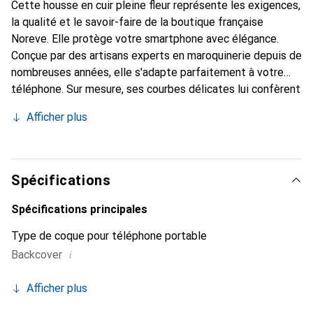
Cette housse en cuir pleine fleur représente les exigences,
la qualité et le savoir-faire de la boutique française
Noreve. Elle protège votre smartphone avec élégance.
Conçue par des artisans experts en maroquinerie depuis de
nombreuses années, elle s'adapte parfaitement à votre
téléphone. Sur mesure, ses courbes délicates lui confèrent
une véritable seconde peau. Elle devient l'accessoire chic
Afficher plus
et indispensable pour votre smartphone. Reconnu
internationalement pour ses produits de haute qualité, la
marque Noreve est un choix sûr pour une clientèle
exigeante.
Spécifications
Spécifications principales
Type de coque pour téléphone portable
i
Backcover
Afficher plus