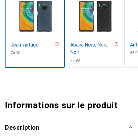
Jean vintage
Abaca Nero, Noir,
Ant
Noir
CHF
74.90
CHF
55.9
CHF
77.90
Informations sur le produit
Description