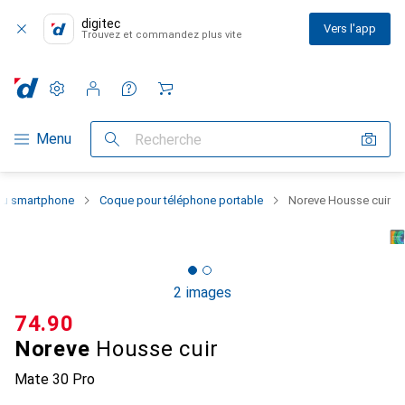
digitec
Vers l'app
Trouvez et commandez plus vite
Paramètres
Compte client
Listes de comparaison
Listes d'envies
Panier
Navigation par catégorie
Menu
Recherche
 du smartphone
Coque pour téléphone portable
Noreve Housse cuir
2 images
CHF
74.90
Noreve
Housse cuir
Mate 30 Pro