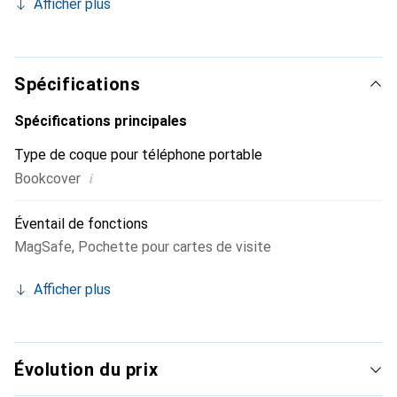
Afficher plus
chic et inséparable de votre Smartphone.
Internationalement reconnue pour ses produits haut de
gamme, la marque Noreve est une valeur sure pour une
clientèle exigeante.
Spécifications
Spécifications principales
Type de coque pour téléphone portable
i
Bookcover
Éventail de fonctions
MagSafe
,
Pochette pour cartes de visite
Afficher plus
Évolution du prix