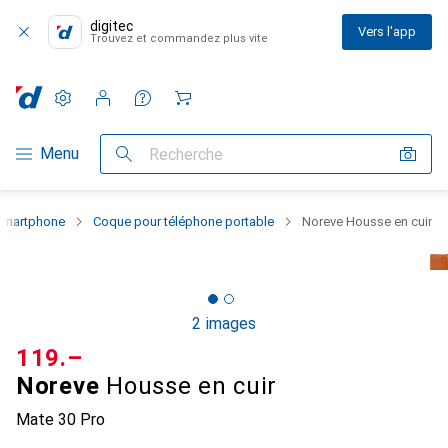
digitec
Vers l'app
Trouvez et commandez plus vite
Paramètres
Compte client
Listes de comparaison
Listes d'envies
Panier
Navigation par catégorie
Menu
Recherche
 smartphone
Coque pour téléphone portable
Noreve Housse en cuir
2 images
CHF
119.–
Noreve
Housse en cuir
Mate 30 Pro