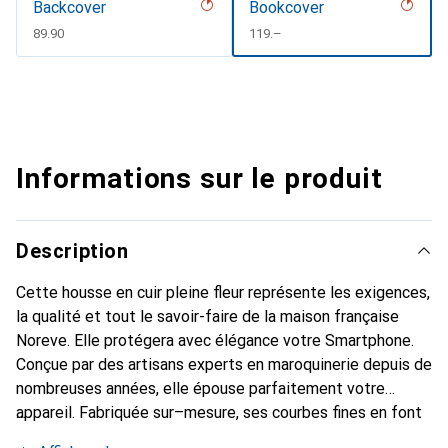
Backcover
Bookcover
CHF
89.90
CHF
119.–
Informations sur le produit
Description
Cette housse en cuir pleine fleur représente les exigences,
la qualité et tout le savoir-faire de la maison française
Noreve. Elle protégera avec élégance votre Smartphone.
Conçue par des artisans experts en maroquinerie depuis de
nombreuses années, elle épouse parfaitement votre
appareil. Fabriquée sur–mesure, ses courbes fines en font
une véritable seconde peau. Elle deviendra l'accessoire