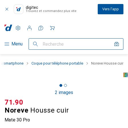
digitec
Vers l'app
Trouvez et commandez plus vite
Paramètres
Compte client
Listes de comparaison
Listes d'envies
Panier
Navigation par catégorie
Menu
Recherche
 du smartphone
Coque pour téléphone portable
Noreve Housse cuir
2 images
CHF
71.90
Noreve
Housse cuir
Mate 30 Pro