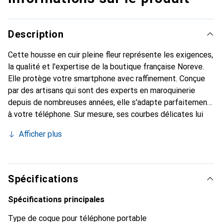
Description
Cette housse en cuir pleine fleur représente les exigences,
la qualité et l'expertise de la boutique française Noreve.
Elle protège votre smartphone avec raffinement. Conçue
par des artisans qui sont des experts en maroquinerie
depuis de nombreuses années, elle s'adapte parfaitement
à votre téléphone. Sur mesure, ses courbes délicates lui
confèrent une véritable seconde peau. Elle devient un
Afficher plus
accessoire chic et essentiel de votre smartphone.
Reconnaître internationalement pour ses produits de
haute qualité, la marque Noreve est un choix sûr pour une
clientèle exigeante.
Spécifications
Spécifications principales
Type de coque pour téléphone portable