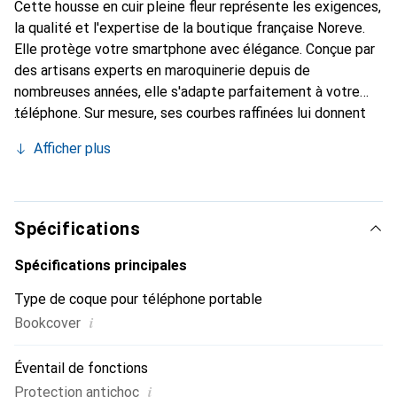
Cette housse en cuir pleine fleur représente les exigences,
la qualité et l'expertise de la boutique française Noreve.
Elle protège votre smartphone avec élégance. Conçue par
des artisans experts en maroquinerie depuis de
nombreuses années, elle s'adapte parfaitement à votre
téléphone. Sur mesure, ses courbes raffinées lui donnent
une véritable seconde peau. Elle devient l'accessoire chic
Afficher plus
et essentiel de votre smartphone. Reconnaît
internationalement pour ses produits de haute qualité, la
marque Noreve est un choix sûr pour une clientèle
exigeante.
Spécifications
Spécifications principales
Type de coque pour téléphone portable
i
Bookcover
Éventail de fonctions
i
Protection antichoc