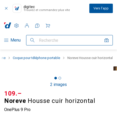
digitec
Vers l'app
Trouvez et commandez plus vite
Paramètres
Compte client
Listes de comparaison
Listes d'envies
Panier
Navigation par catégorie
Menu
Recherche
hone
Coque pour téléphone portable
Noreve Housse cuir horizontal
2 images
CHF
109.–
Noreve
Housse cuir horizontal
OnePlus 9 Pro