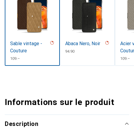
Sable vintage -
Abaca Nero, Noir
Acier 
Couture
Coutu
CHF
94.90
CHF
109.–
CHF
109.–
Informations sur le produit
Description