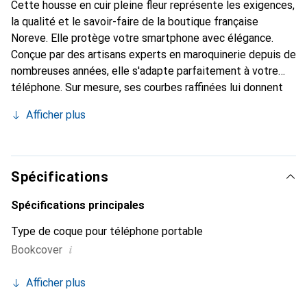
Cette housse en cuir pleine fleur représente les exigences,
la qualité et le savoir-faire de la boutique française
Noreve. Elle protège votre smartphone avec élégance.
Conçue par des artisans experts en maroquinerie depuis de
nombreuses années, elle s'adapte parfaitement à votre
téléphone. Sur mesure, ses courbes raffinées lui donnent
une véritable seconde peau. Elle devient l'accessoire chic
Afficher plus
et indispensable pour votre smartphone. Reconnaître
internationalement pour ses produits de haute qualité, la
marque Noreve est un choix sûr pour une clientèle
exigeante.
Spécifications
Spécifications principales
Type de coque pour téléphone portable
i
Bookcover
Afficher plus