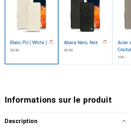
Blanc PU ( White )
Abaca Nero, Noir
Acier 
Coutu
CHF
58.90
CHF
94.90
CHF
109.–
Informations sur le produit
Description