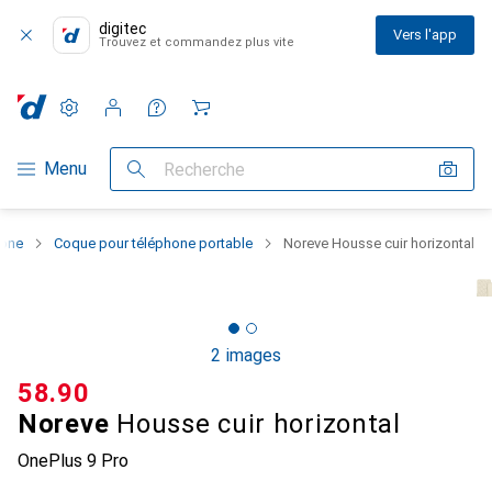
digitec
Vers l'app
Trouvez et commandez plus vite
Paramètres
Compte client
Listes de comparaison
Listes d'envies
Panier
Navigation par catégorie
Menu
Recherche
hone
Coque pour téléphone portable
Noreve Housse cuir horizontal
2 images
CHF
58.90
Noreve
Housse cuir horizontal
OnePlus 9 Pro