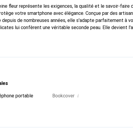
ine fleur représente les exigences, la qualité et le savoir-faire 
protège votre smartphone avec élégance. Conçue par des artisan
 depuis de nombreuses années, elle s'adapte parfaitement à vo
icates lui confèrent une véritable seconde peau. Elle devient l'
e smartphone. Reconnaître internationalement pour ses produits 
oix sûr pour une clientèle exigeante.
ales
i
éphone portable
Bookcover