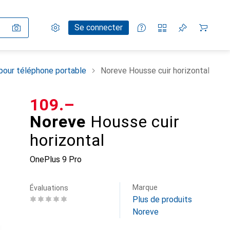
Paramètres
Compte client
Listes de comparaison
Listes d'envies
Panier
Se connecter
pour téléphone portable
Noreve Housse cuir horizontal
CHF
109.–
Noreve
Housse cuir
horizontal
OnePlus 9 Pro
Marque
Évaluations
Plus de produits
Noreve