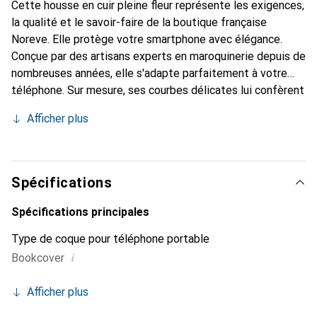
Cette housse en cuir pleine fleur représente les exigences,
la qualité et le savoir-faire de la boutique française
Noreve. Elle protège votre smartphone avec élégance.
Conçue par des artisans experts en maroquinerie depuis de
nombreuses années, elle s'adapte parfaitement à votre
téléphone. Sur mesure, ses courbes délicates lui confèrent
une véritable seconde peau. Elle devient l'accessoire chic
Afficher plus
et indispensable de votre smartphone. Reconnaître
internationalement pour ses produits de haute qualité, la
marque Noreve est un choix sûr pour une clientèle
exigeante.
Spécifications
Spécifications principales
Type de coque pour téléphone portable
i
Bookcover
Afficher plus