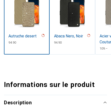
Autruche desert
Abaca Nero, Noir
Acier 
Coutu
CHF
94.90
CHF
94.90
CHF
109.–
Informations sur le produit
Description