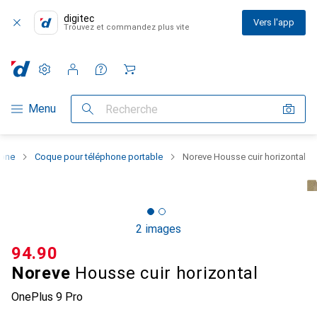
digitec
Vers l'app
Trouvez et commandez plus vite
Paramètres
Compte client
Listes de comparaison
Listes d'envies
Panier
Navigation par catégorie
Menu
Recherche
hone
Coque pour téléphone portable
Noreve Housse cuir horizontal
2 images
CHF
94.90
Noreve
Housse cuir horizontal
OnePlus 9 Pro