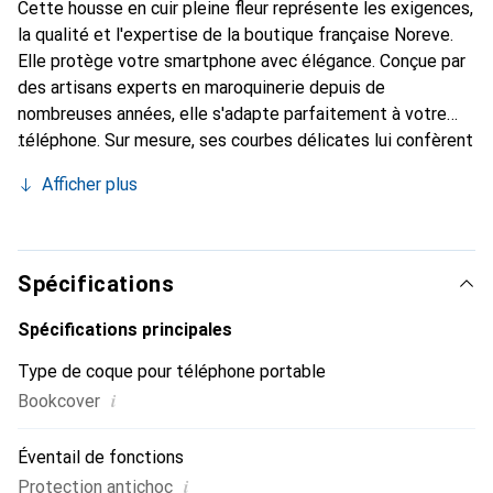
Cette housse en cuir pleine fleur représente les exigences,
la qualité et l'expertise de la boutique française Noreve.
Elle protège votre smartphone avec élégance. Conçue par
des artisans experts en maroquinerie depuis de
nombreuses années, elle s'adapte parfaitement à votre
téléphone. Sur mesure, ses courbes délicates lui confèrent
une véritable seconde peau. Elle devient un accessoire
Afficher plus
chic et essentiel de votre smartphone. Reconnu
internationalement pour ses produits de haute qualité, la
marque Noreve est un choix sûr pour une clientèle
exigeante.
Spécifications
Spécifications principales
Type de coque pour téléphone portable
i
Bookcover
Éventail de fonctions
i
Protection antichoc