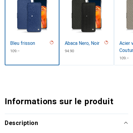
Bleu frisson
Abaca Nero, Noir
Acier 
Coutu
CHF
109.–
CHF
94.90
CHF
109.–
Informations sur le produit
Description