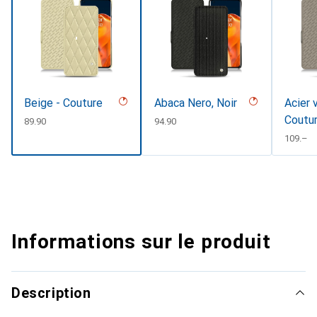
Beige - Couture
Abaca Nero, Noir
Acier 
Coutu
CHF
89.90
CHF
94.90
CHF
109.–
Informations sur le produit
Description