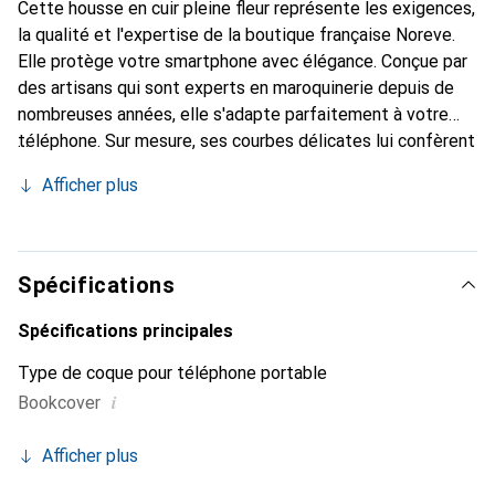
Cette housse en cuir pleine fleur représente les exigences,
la qualité et l'expertise de la boutique française Noreve.
Elle protège votre smartphone avec élégance. Conçue par
des artisans qui sont experts en maroquinerie depuis de
nombreuses années, elle s'adapte parfaitement à votre
téléphone. Sur mesure, ses courbes délicates lui confèrent
une véritable seconde peau. Elle devient l'accessoire chic
Afficher plus
et indispensable pour votre smartphone. Reconnaître
internationalement pour ses produits de haute qualité, la
marque Noreve est un choix sûr pour une clientèle
exigeante.
Spécifications
Spécifications principales
Type de coque pour téléphone portable
i
Bookcover
Afficher plus