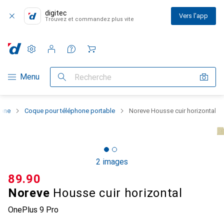
digitec
Vers l'app
Trouvez et commandez plus vite
Paramètres
Compte client
Listes de comparaison
Listes d'envies
Panier
Navigation par catégorie
Menu
Recherche
hone
Coque pour téléphone portable
Noreve Housse cuir horizontal
2 images
CHF
89.90
Noreve
Housse cuir horizontal
OnePlus 9 Pro