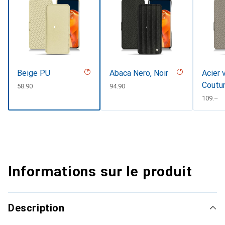
Beige PU
Abaca Nero, Noir
Acier 
Coutu
CHF
58.90
CHF
94.90
CHF
109.–
Informations sur le produit
Description