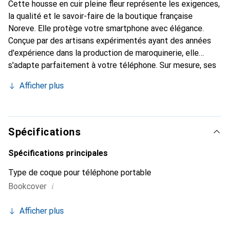
Cette housse en cuir pleine fleur représente les exigences,
la qualité et le savoir-faire de la boutique française
Noreve. Elle protège votre smartphone avec élégance.
Conçue par des artisans expérimentés ayant des années
d'expérience dans la production de maroquinerie, elle
s'adapte parfaitement à votre téléphone. Sur mesure, ses
courbes délicates lui confèrent une véritable seconde
Afficher plus
peau. Elle devient l'accessoire chic et indispensable pour
votre smartphone. Reconnaissable à l'international pour
ses produits de haute qualité, la marque Noreve est un
choix fiable pour une clientèle exigeante.
Spécifications
Spécifications principales
Type de coque pour téléphone portable
i
Bookcover
Afficher plus