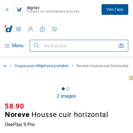
digitec
Vers l'app
Trouvez et commandez plus vite
Paramètres
Compte client
Listes de comparaison
Listes d'envies
Panier
Navigation par catégorie
Menu
Recherche
hone
Coque pour téléphone portable
Noreve Housse cuir horizontal
2 images
CHF
58.90
Noreve
Housse cuir horizontal
OnePlus 9 Pro