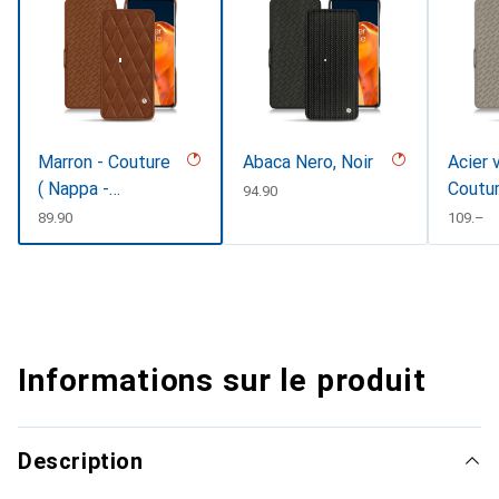
Marron - Couture
Abaca Nero, Noir
Acier 
( Nappa -
Coutu
CHF
94.90
Pantone
CHF
89.90
CHF
109.–
#8B4720 )
Informations sur le produit
Description