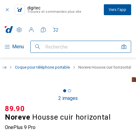
digitec
Vers l'app
Trouvez et commandez plus vite
Paramètres
Compte client
Listes de comparaison
Listes d'envies
Panier
Navigation par catégorie
Menu
Recherche
hone
Coque pour téléphone portable
Noreve Housse cuir horizontal
2 images
CHF
89.90
Noreve
Housse cuir horizontal
OnePlus 9 Pro