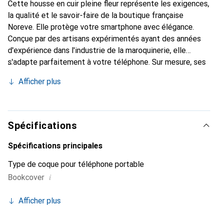
Cette housse en cuir pleine fleur représente les exigences,
la qualité et le savoir-faire de la boutique française
Noreve. Elle protège votre smartphone avec élégance.
Conçue par des artisans expérimentés ayant des années
d'expérience dans l'industrie de la maroquinerie, elle
s'adapte parfaitement à votre téléphone. Sur mesure, ses
courbes délicates lui confèrent une véritable seconde
Afficher plus
peau. Elle devient un accessoire chic et indispensable pour
votre smartphone. Reconnaître internationalement pour
ses produits de haute qualité, la marque Noreve est un
choix fiable pour une clientèle exigeante.
Spécifications
Spécifications principales
Type de coque pour téléphone portable
i
Bookcover
Afficher plus