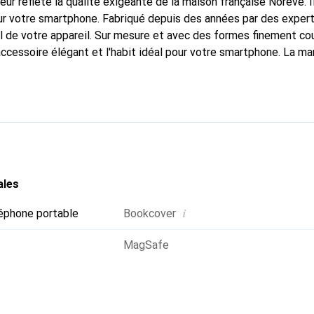
fleur reflète la qualité exigeante de la maison française Noreve. I
r votre smartphone. Fabriqué depuis des années par des experts
 de votre appareil. Sur mesure et avec des formes finement co
accessoire élégant et l'habit idéal pour votre smartphone. La m
ment pour ses produits de haute qualité et constitue toujours u
ales
i
éphone portable
Bookcover
MagSafe