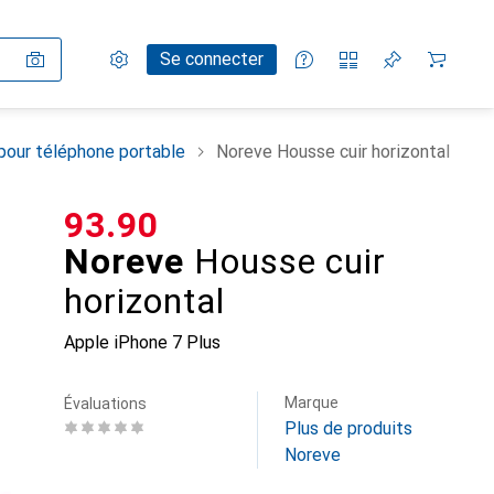
Paramètres
Compte client
Listes de comparaison
Listes d'envies
Panier
Se connecter
pour téléphone portable
Noreve Housse cuir horizontal
CHF
93.90
Noreve
Housse cuir
horizontal
Apple iPhone 7 Plus
Marque
Évaluations
Plus de produits
Noreve