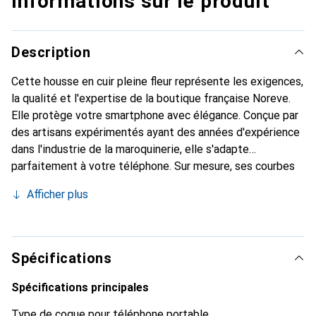
Informations sur le produit
Description
Cette housse en cuir pleine fleur représente les exigences,
la qualité et l'expertise de la boutique française Noreve.
Elle protège votre smartphone avec élégance. Conçue par
des artisans expérimentés ayant des années d'expérience
dans l'industrie de la maroquinerie, elle s'adapte
parfaitement à votre téléphone. Sur mesure, ses courbes
raffinées lui confèrent une véritable seconde peau. Elle
Afficher plus
devient un accessoire chic et indispensable pour votre
smartphone. Reconnaît internationalement pour ses
produits de haute qualité, la marque Noreve est un choix
fiable pour une clientèle exigeante.
Spécifications
Spécifications principales
Type de coque pour téléphone portable