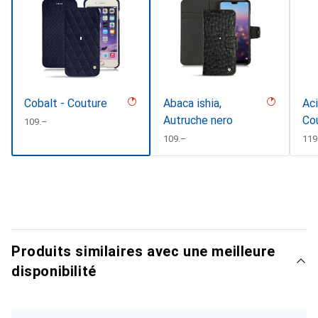
Cobalt - Couture
Abaca ishia,
Aci
Autruche nero
Co
CHF
109.–
CHF
109.–
CH
119
Produits similaires avec une meilleure
disponibilité