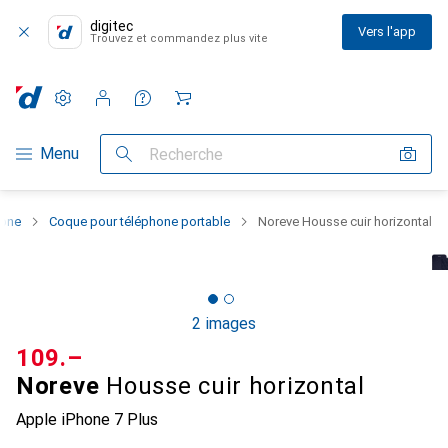
digitec
Vers l'app
Trouvez et commandez plus vite
Paramètres
Compte client
Listes de comparaison
Listes d'envies
Panier
Navigation par catégorie
Menu
Recherche
hone
Coque pour téléphone portable
Noreve Housse cuir horizontal
2 images
CHF
109.–
Noreve
Housse cuir horizontal
Apple iPhone 7 Plus