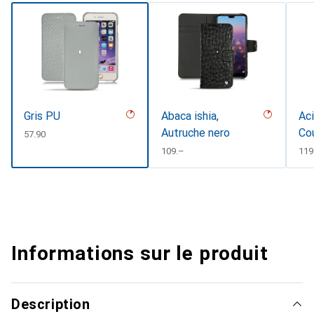
Gris PU
Abaca ishia,
Aci
Autruche nero
Co
CHF
57.90
CHF
109.–
CH
119
Informations sur le produit
Description