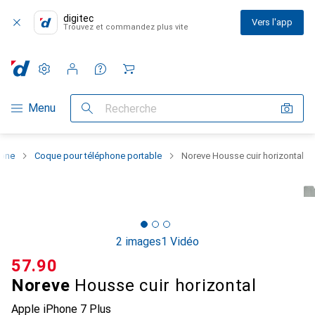
digitec
Vers l'app
Trouvez et commandez plus vite
Paramètres
Compte client
Listes de comparaison
Listes d'envies
Panier
Navigation par catégorie
Menu
Recherche
hone
Coque pour téléphone portable
Noreve Housse cuir horizontal
2 images
1 Vidéo
CHF
57.90
Noreve
Housse cuir horizontal
Apple iPhone 7 Plus