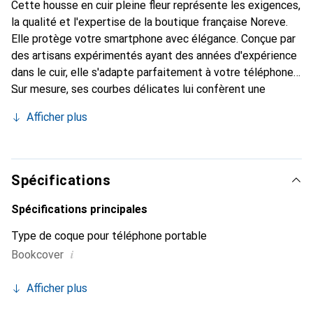
Cette housse en cuir pleine fleur représente les exigences,
la qualité et l'expertise de la boutique française Noreve.
Elle protège votre smartphone avec élégance. Conçue par
des artisans expérimentés ayant des années d'expérience
dans le cuir, elle s'adapte parfaitement à votre téléphone.
Sur mesure, ses courbes délicates lui confèrent une
véritable seconde peau. Elle devient l'accessoire chic et
Afficher plus
indispensable pour votre smartphone. Reconnaît
internationalement pour ses produits de haute qualité, la
marque Noreve est un choix fiable pour une clientèle
exigeante.
Spécifications
Spécifications principales
Type de coque pour téléphone portable
i
Bookcover
Afficher plus