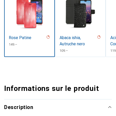
Rose Patine
Abaca ishia,
Aci
Autruche nero
Co
CHF
149.–
CHF
109.–
CH
119
Informations sur le produit
Description