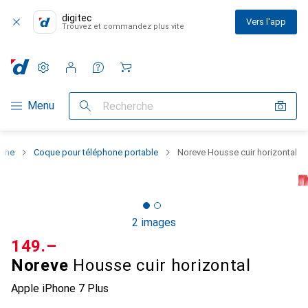
digitec
Vers l'app
Trouvez et commandez plus vite
Paramètres
Compte client
Listes de comparaison
Listes d'envies
Panier
Navigation par catégorie
Menu
Recherche
hone
Coque pour téléphone portable
Noreve Housse cuir horizontal
2 images
CHF
149.–
Noreve
Housse cuir horizontal
Apple iPhone 7 Plus