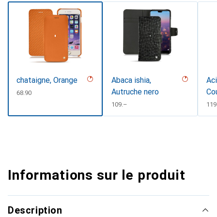
chataigne, Orange
Abaca ishia,
Aci
Autruche nero
Co
CHF
68.90
CHF
109.–
CH
119
Informations sur le produit
Description