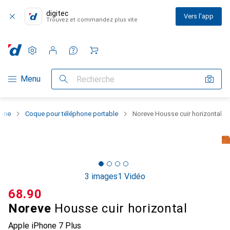
digitec
Vers l'app
Trouvez et commandez plus vite
Paramètres
Compte client
Listes de comparaison
Listes d'envies
Panier
Navigation par catégorie
Menu
Recherche
hone
Coque pour téléphone portable
Noreve Housse cuir horizontal
3 images
1 Vidéo
CHF
68.90
Noreve
Housse cuir horizontal
Apple iPhone 7 Plus