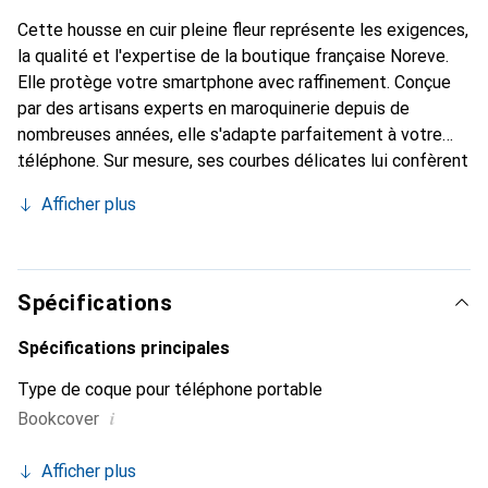
Cette housse en cuir pleine fleur représente les exigences,
la qualité et l'expertise de la boutique française Noreve.
Elle protège votre smartphone avec raffinement. Conçue
par des artisans experts en maroquinerie depuis de
nombreuses années, elle s'adapte parfaitement à votre
téléphone. Sur mesure, ses courbes délicates lui confèrent
une véritable seconde peau. Elle devient un accessoire
Afficher plus
chic et essentiel de votre smartphone. Reconnaître
internationalement pour ses produits de haute qualité, la
marque Noreve est un choix sûr pour une clientèle
exigeante.
Spécifications
Spécifications principales
Type de coque pour téléphone portable
i
Bookcover
Afficher plus