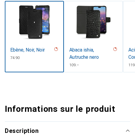
Ebène, Noir, Noir
Abaca ishia,
Aci
Autruche nero
Co
CHF
74.90
CHF
109.–
CH
119
Informations sur le produit
Description