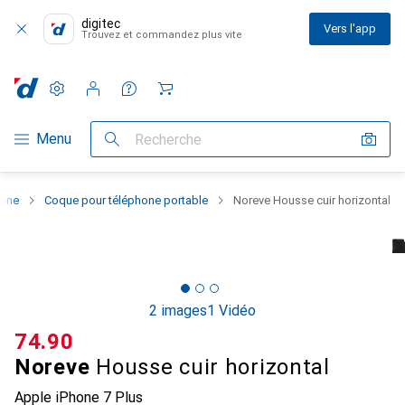
digitec
Vers l'app
Trouvez et commandez plus vite
Paramètres
Compte client
Listes de comparaison
Listes d'envies
Panier
Navigation par catégorie
Menu
Recherche
hone
Coque pour téléphone portable
Noreve Housse cuir horizontal
2 images
1 Vidéo
CHF
74.90
Noreve
Housse cuir horizontal
Apple iPhone 7 Plus