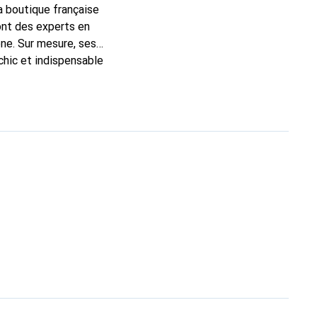
la boutique française
ont des experts en
ne. Sur mesure, ses
chic et indispensable
ité, la marque