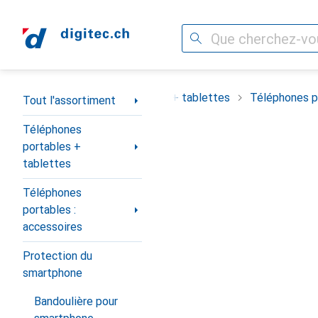
Recherche
Navigation par catégorie
ortiment
Téléphones portables + tablettes
Téléphones po
Tout l'assortiment
Téléphones
portables +
tablettes
Téléphones
portables :
accessoires
Protection du
smartphone
Bandoulière pour