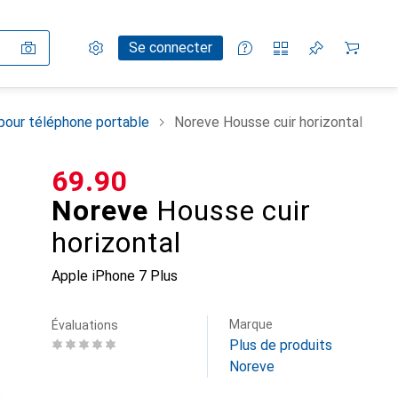
Paramètres
Compte client
Listes de comparaison
Listes d'envies
Panier
Se connecter
pour téléphone portable
Noreve Housse cuir horizontal
CHF
69.90
Noreve
Housse cuir
horizontal
Apple iPhone 7 Plus
Marque
Évaluations
Plus de produits
Noreve