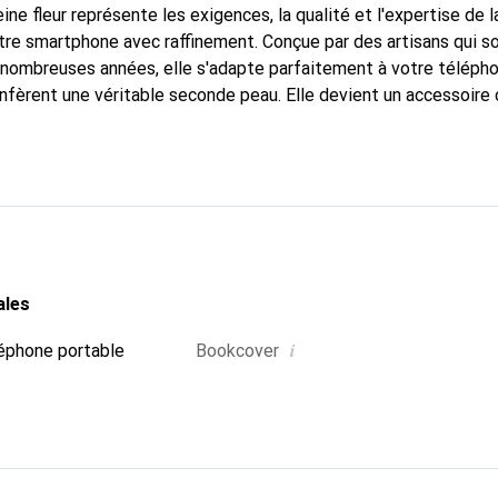
ine fleur représente les exigences, la qualité et l'expertise de 
tre smartphone avec raffinement. Conçue par des artisans qui s
nombreuses années, elle s'adapte parfaitement à votre télépho
onfèrent une véritable seconde peau. Elle devient un accessoire 
Reconnaître internationalement pour ses produits de haute qual
 pour une clientèle exigeante.
ales
i
éphone portable
Bookcover