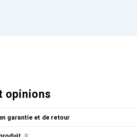
t opinions
en garantie et de retour
produit
0