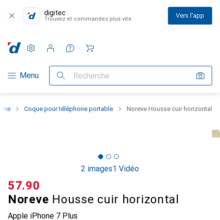
digitec
Vers l'app
Trouvez et commandez plus vite
Paramètres
Compte client
Listes de comparaison
Listes d'envies
Panier
Navigation par catégorie
Menu
Recherche
hone
Coque pour téléphone portable
Noreve Housse cuir horizontal
2 images
1 Vidéo
CHF
57.90
Noreve
Housse cuir horizontal
Apple iPhone 7 Plus