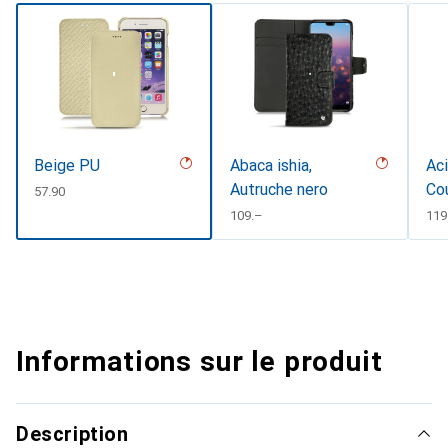
Beige PU
Abaca ishia,
Aci
Autruche nero
Co
CHF
57.90
CHF
109.–
CH
119
Informations sur le produit
Description