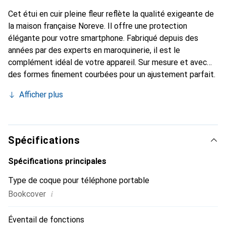
Cet étui en cuir pleine fleur reflète la qualité exigeante de
la maison française Noreve. Il offre une protection
élégante pour votre smartphone. Fabriqué depuis des
années par des experts en maroquinerie, il est le
complément idéal de votre appareil. Sur mesure et avec
des formes finement courbées pour un ajustement parfait.
Un accessoire élégant et l'habit idéal pour votre
Afficher plus
smartphone. La marque Noreve est reconnue
internationalement pour ses produits de haute qualité et
reste toujours un bon choix pour le client exigeant.
Spécifications
Spécifications principales
Type de coque pour téléphone portable
i
Bookcover
Éventail de fonctions