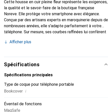
Cette housse en cuir pleine fleur représente les exigences,
la qualité et le savoir-faire de la boutique française
Noreve. Elle protège votre smartphone avec élégance.
Conçue par des artisans experts en maroquinerie depuis de
nombreuses années, elle s'adapte parfaitement à votre
téléphone. Sur mesure, ses courbes raffinées lui confèrent
une véritable seconde peau. Elle devient l'accessoire chic
Afficher plus
et indispensable de votre smartphone. Reconnaissante à
l'international pour ses produits de haute qualité, la
marque Noreve est un choix sûr pour une clientèle
exigeante.
Spécifications
Spécifications principales
Type de coque pour téléphone portable
i
Bookcover
Éventail de fonctions
MagSafe