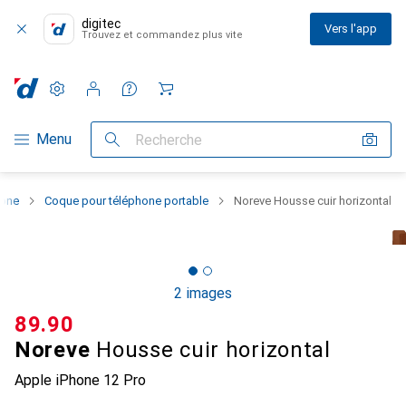
digitec
Vers l'app
Trouvez et commandez plus vite
Paramètres
Compte client
Listes de comparaison
Listes d'envies
Panier
Navigation par catégorie
Menu
Recherche
hone
Coque pour téléphone portable
Noreve Housse cuir horizontal
2 images
CHF
89.90
Noreve
Housse cuir horizontal
Apple iPhone 12 Pro