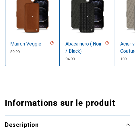
Marron Veggie
Abaca nero ( Noir
Acier v
/ Black)
Coutur
CHF
89.90
CHF
94.90
CHF
109.–
Informations sur le produit
Description