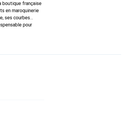
la boutique française
rts en maroquinerie
e, ses courbes
dispensable pour
 la marque Noreve est