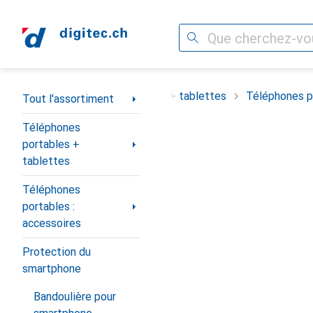
Recherche
Navigation par catégorie
ortiment
Téléphones portables + tablettes
Téléphones po
Tout l'assortiment
Téléphones
portables +
tablettes
Téléphones
portables :
accessoires
Protection du
smartphone
Bandoulière pour