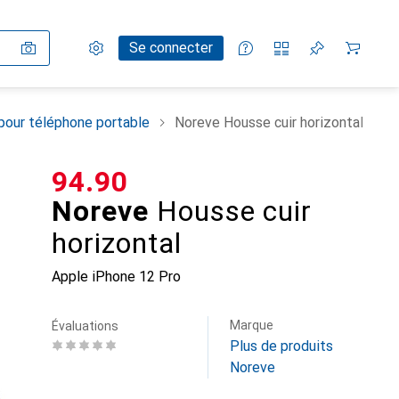
Paramètres
Compte client
Listes de comparaison
Listes d'envies
Panier
Se connecter
pour téléphone portable
Noreve Housse cuir horizontal
CHF
94.90
Noreve
Housse cuir
horizontal
Apple iPhone 12 Pro
Marque
Évaluations
Plus de produits
Noreve