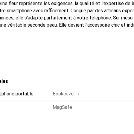
ine fleur représente les exigences, la qualité et l'expertise de 
tre smartphone avec raffinement. Conçue par des artisans expe
nnées, elle s'adapte parfaitement à votre téléphone. Sur mesur
une véritable seconde peau. Elle devient l'accessoire chic et in
naître internationalement pour ses produits de haute qualité,
ientèle exigeante.
ales
i
éphone portable
Bookcover
MagSafe